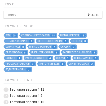
ПОИСК
Искать
ПОПУЛЯРНЫЕ МЕТКИ
РМК
СПРАВОЧНИК-ТОВАРОВ
НОВАЯ-ВЕРСИЯ
25
18
16
ОСТАТКИ-ТОВАРОВ
ЦЕНООБРАЗОВАНИЕ
ЦЕННИК
9
9
8
ШТРИХ-КОД
ПРИХОД-ТОВАРОВ
СКИДКИ
8
7
6
ПЕРЕРАБОТКА
ИНВЕНТАРИЗАЦИЯ
РАСПРЕДЕЛЕННАЯ-БАЗА
5
5
5
БОНУСЫ
РАСХОД-ТОВАРОВ
ФОРУМ
ЦЕНЫ-ЗАКУПКИ
4
4
3
3
ПРОДАЖИ-ТОВАРОВ
ИМПОРТ-ИЗ-EXEL
ЦЕНЫ-ПРОДАЖИ
3
3
2
РЕДАКТОР-ФОРМ
2
ПОПУЛЯРНЫЕ ТЕМЫ
Тестовая версия 1.12
1
Тестовая версия 1.9
2
Тестовая версия 1.10
3