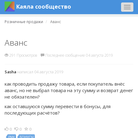
Каяла сообщество
Togg
navig
Розничные продажи
Аванс
Аванс
291 Просмотров
Последнее сообщение 04 августа 2019
Sasha
написал 04 августа 2019
как проводить продажу товара, если покупатель внёс
аванс, но не выбрал товара на эту сумму и возврат денег
не обязателен?
как оставшуюся сумму перевести в бонусы, для
последующих расчётов?
0
0
0
РМК
БОНУСЫ