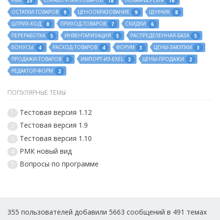
РМК
СПРАВОЧНИК-ТОВАРОВ
НОВАЯ-ВЕРСИЯ
25
18
16
ОСТАТКИ-ТОВАРОВ
ЦЕНООБРАЗОВАНИЕ
ЦЕННИК
9
9
8
ШТРИХ-КОД
ПРИХОД-ТОВАРОВ
СКИДКИ
8
7
6
ПЕРЕРАБОТКА
ИНВЕНТАРИЗАЦИЯ
РАСПРЕДЕЛЕННАЯ-БАЗА
5
5
5
БОНУСЫ
РАСХОД-ТОВАРОВ
ФОРУМ
ЦЕНЫ-ЗАКУПКИ
4
4
3
3
ПРОДАЖИ-ТОВАРОВ
ИМПОРТ-ИЗ-EXEL
ЦЕНЫ-ПРОДАЖИ
3
3
2
РЕДАКТОР-ФОРМ
2
ПОПУЛЯРНЫЕ ТЕМЫ
Тестовая версия 1.12
1
Тестовая версия 1.9
2
Тестовая версия 1.10
3
РМК новый вид
4
Вопросы по программе
5
355 пользователей добавили 5663 сообщений в 491 темах