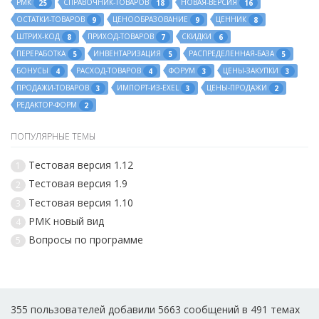
РМК
СПРАВОЧНИК-ТОВАРОВ
НОВАЯ-ВЕРСИЯ
25
18
16
ОСТАТКИ-ТОВАРОВ
ЦЕНООБРАЗОВАНИЕ
ЦЕННИК
9
9
8
ШТРИХ-КОД
ПРИХОД-ТОВАРОВ
СКИДКИ
8
7
6
ПЕРЕРАБОТКА
ИНВЕНТАРИЗАЦИЯ
РАСПРЕДЕЛЕННАЯ-БАЗА
5
5
5
БОНУСЫ
РАСХОД-ТОВАРОВ
ФОРУМ
ЦЕНЫ-ЗАКУПКИ
4
4
3
3
ПРОДАЖИ-ТОВАРОВ
ИМПОРТ-ИЗ-EXEL
ЦЕНЫ-ПРОДАЖИ
3
3
2
РЕДАКТОР-ФОРМ
2
ПОПУЛЯРНЫЕ ТЕМЫ
Тестовая версия 1.12
1
Тестовая версия 1.9
2
Тестовая версия 1.10
3
РМК новый вид
4
Вопросы по программе
5
355 пользователей добавили 5663 сообщений в 491 темах