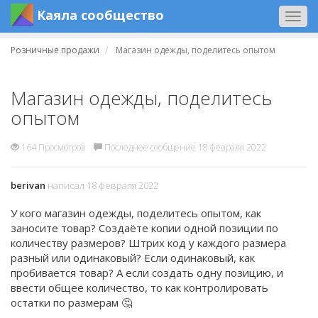
Каяла сообщество
Togg
navig
Розничные продажи
Магазин одежды, поделитесь опытом
Магазин одежды, поделитесь
опытом
164 Просмотров
Последнее сообщение 18 февраля 2022
berivan
написал 18 февраля 2022
У кого магазин одежды, поделитесь опытом, как
заносите товар? Создаёте копии одной позиции по
количеству размеров? Штрих код у каждого размера
разный или одинаковый? Если одинаковый, как
пробивается товар? А если создать одну позицию, и
ввести общее количество, то как контролировать
остатки по размерам 🤔