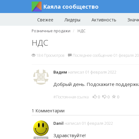
Каяла сообщество
Свежее
Лидеры
Активность
Знач
Розничные продажи
НДС
НДС
184 Просмотров
Последнее сообщение 01 февраля 2
Вадим
написал 01 февраля 2022
Добрый день. Подскажите поддержка
0
0
0
#Постоянная ссылка
1 Комментарии
Danil
написал 01 февраля 2022
Здравствуйте!
Админ