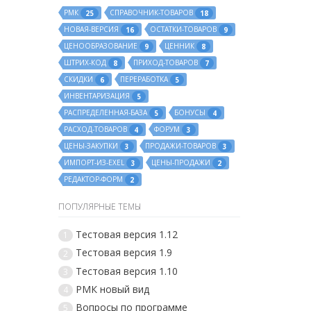
РМК
СПРАВОЧНИК-ТОВАРОВ
25
18
НОВАЯ-ВЕРСИЯ
ОСТАТКИ-ТОВАРОВ
16
9
ЦЕНООБРАЗОВАНИЕ
ЦЕННИК
9
8
ШТРИХ-КОД
ПРИХОД-ТОВАРОВ
8
7
СКИДКИ
ПЕРЕРАБОТКА
6
5
ИНВЕНТАРИЗАЦИЯ
5
РАСПРЕДЕЛЕННАЯ-БАЗА
БОНУСЫ
5
4
РАСХОД-ТОВАРОВ
ФОРУМ
4
3
ЦЕНЫ-ЗАКУПКИ
ПРОДАЖИ-ТОВАРОВ
3
3
ИМПОРТ-ИЗ-EXEL
ЦЕНЫ-ПРОДАЖИ
3
2
РЕДАКТОР-ФОРМ
2
ПОПУЛЯРНЫЕ ТЕМЫ
Тестовая версия 1.12
1
Тестовая версия 1.9
2
Тестовая версия 1.10
3
РМК новый вид
4
Вопросы по программе
5