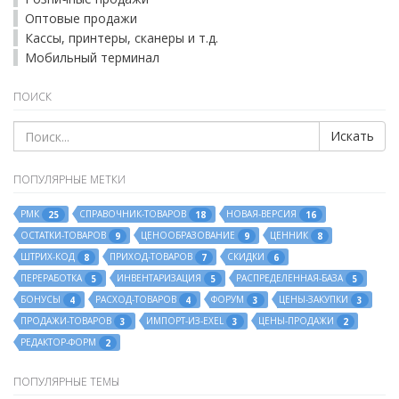
Оптовые продажи
Кассы, принтеры, сканеры и т.д.
Мобильный терминал
ПОИСК
Искать
ПОПУЛЯРНЫЕ МЕТКИ
РМК
СПРАВОЧНИК-ТОВАРОВ
НОВАЯ-ВЕРСИЯ
25
18
16
ОСТАТКИ-ТОВАРОВ
ЦЕНООБРАЗОВАНИЕ
ЦЕННИК
9
9
8
ШТРИХ-КОД
ПРИХОД-ТОВАРОВ
СКИДКИ
8
7
6
ПЕРЕРАБОТКА
ИНВЕНТАРИЗАЦИЯ
РАСПРЕДЕЛЕННАЯ-БАЗА
5
5
5
БОНУСЫ
РАСХОД-ТОВАРОВ
ФОРУМ
ЦЕНЫ-ЗАКУПКИ
4
4
3
3
ПРОДАЖИ-ТОВАРОВ
ИМПОРТ-ИЗ-EXEL
ЦЕНЫ-ПРОДАЖИ
3
3
2
РЕДАКТОР-ФОРМ
2
ПОПУЛЯРНЫЕ ТЕМЫ