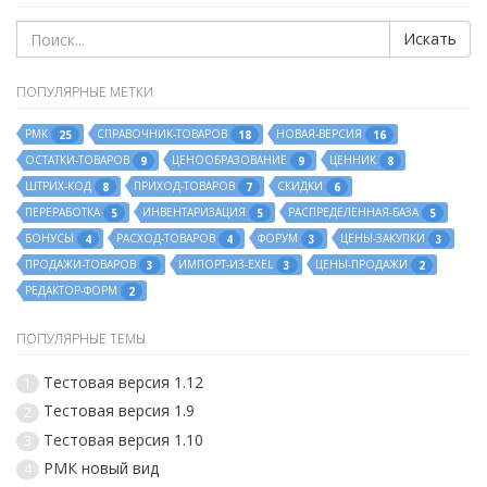
Искать
ПОПУЛЯРНЫЕ МЕТКИ
РМК
СПРАВОЧНИК-ТОВАРОВ
НОВАЯ-ВЕРСИЯ
25
18
16
ОСТАТКИ-ТОВАРОВ
ЦЕНООБРАЗОВАНИЕ
ЦЕННИК
9
9
8
ШТРИХ-КОД
ПРИХОД-ТОВАРОВ
СКИДКИ
8
7
6
ПЕРЕРАБОТКА
ИНВЕНТАРИЗАЦИЯ
РАСПРЕДЕЛЕННАЯ-БАЗА
5
5
5
БОНУСЫ
РАСХОД-ТОВАРОВ
ФОРУМ
ЦЕНЫ-ЗАКУПКИ
4
4
3
3
ПРОДАЖИ-ТОВАРОВ
ИМПОРТ-ИЗ-EXEL
ЦЕНЫ-ПРОДАЖИ
3
3
2
РЕДАКТОР-ФОРМ
2
ПОПУЛЯРНЫЕ ТЕМЫ
Тестовая версия 1.12
1
Тестовая версия 1.9
2
Тестовая версия 1.10
3
РМК новый вид
4