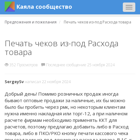
Каяла сообщество
Togg
navig
Предложения и пожелания
Печать чеков из-под Расхода товара
Печать чеков из-под Расхода
товара
352 Просмотров
Последнее сообщение 25 ноября 2024
SergeySv
написал 22 ноября 2024
Добрый день! Помимо розничных продаж иногда
бывают оптовые продажи за наличные, их бы можно
было бы пробить через рмк, но некоторым клиентам
нужна именно накладная или торг-12, а при наличном
расчете фирмам необходимо применять ККТ для
расчетов, поэтому предлагаю добавить либо в Расход
товара, либо в ПКО/РКО кнопку печати кассового чека
при создании из-под документа расхода товара. В 1С, к