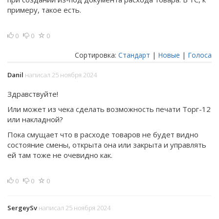
примеру, такое есть.
0
0
0
Сортировка:
Стандарт
|
Новые
|
Голоса
Danil
написал 25 ноября 2024
Здравствуйте!
Или может из чека сделать возможность печати Торг-12
или накладной?
Пока смущает что в расходе товаров не будет видно
состояние смены, открыта она или закрыта и управлять
ей там тоже не очевидно как.
0
0
0
SergeySv
написал 25 ноября 2024