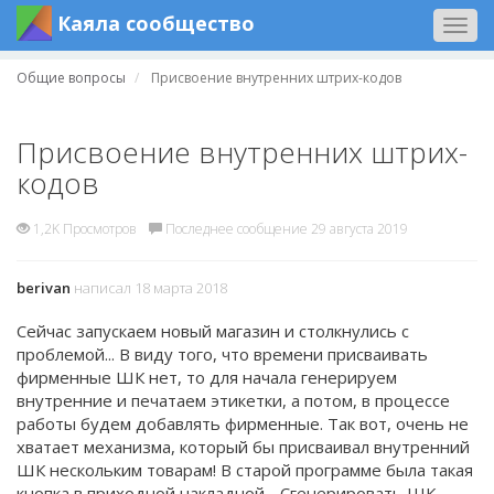
Каяла сообщество
Togg
navig
Общие вопросы
Присвоение внутренних штрих-кодов
Присвоение внутренних штрих-
кодов
1,2K Просмотров
Последнее сообщение 29 августа 2019
berivan
написал 18 марта 2018
Сейчас запускаем новый магазин и столкнулись с
проблемой... В виду того, что времени присваивать
фирменные ШК нет, то для начала генерируем
внутренние и печатаем этикетки, а потом, в процессе
работы будем добавлять фирменные. Так вот, очень не
хватает механизма, который бы присваивал внутренний
ШК нескольким товарам! В старой программе была такая
кнопка в приходной накладной - Сгенерировать ШК,