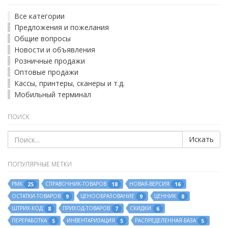
Все категории
Предложения и пожелания
Общие вопросы
Новости и объявления
Розничные продажи
Оптовые продажи
Кассы, принтеры, сканеры и т.д.
Мобильный терминал
ПОИСК
Искать
ПОПУЛЯРНЫЕ МЕТКИ
РМК
СПРАВОЧНИК-ТОВАРОВ
НОВАЯ-ВЕРСИЯ
25
18
16
ОСТАТКИ-ТОВАРОВ
ЦЕНООБРАЗОВАНИЕ
ЦЕННИК
9
9
8
ШТРИХ-КОД
ПРИХОД-ТОВАРОВ
СКИДКИ
8
7
6
ПЕРЕРАБОТКА
ИНВЕНТАРИЗАЦИЯ
РАСПРЕДЕЛЕННАЯ-БАЗА
5
5
5