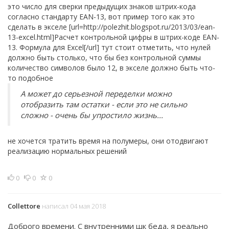
это число для сверки предыдущих знаков штрих-кода
согласно стандарту EAN-13, вот пример того как это
сделать в экселе [url=http://polezhit.blogspot.ru/2013/03/ean-
13-excel.html]Расчет контрольной цифры в штрих-коде EAN-
13. Формула для Excel[/url] тут стоит отметить, что нулей
должно быть столько, что бы без контрольной суммы
количество символов было 12, в экселе должно быть что-
то подобное
А может до серьезной переделки можно
отобразить там остатки - если это не сильно
сложно - очень бы упростило жизнь...
не хочется тратить время на полумеры, они отодвигают
реализацию нормальных решений
0
0
0
Collettore
написал 04 мая 2018
Доброго времени. С внутренними шк беда, я реально