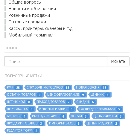
Общие вопросы
Новости и объявления
Розничные продажи
Оптовые продажи
Кассы, принтеры, сканеры и т.д.
Мобильный терминал
ПОИСК
Искать
ПОПУЛЯРНЫЕ МЕТКИ
РМК
СПРАВОЧНИК-ТОВАРОВ
НОВАЯ-ВЕРСИЯ
25
18
16
ОСТАТКИ-ТОВАРОВ
ЦЕНООБРАЗОВАНИЕ
ЦЕННИК
9
9
8
ШТРИХ-КОД
ПРИХОД-ТОВАРОВ
СКИДКИ
8
7
6
ПЕРЕРАБОТКА
ИНВЕНТАРИЗАЦИЯ
РАСПРЕДЕЛЕННАЯ-БАЗА
5
5
5
БОНУСЫ
РАСХОД-ТОВАРОВ
ФОРУМ
ЦЕНЫ-ЗАКУПКИ
4
4
3
3
ПРОДАЖИ-ТОВАРОВ
ИМПОРТ-ИЗ-EXEL
ЦЕНЫ-ПРОДАЖИ
3
3
2
РЕДАКТОР-ФОРМ
2