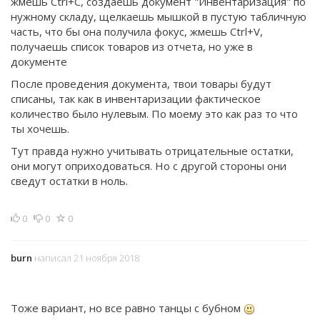
жмешь Ctrl+C, создаешь документ "Инвентаризация" по
нужному складу, щелкаешь мышкой в пустую табличную
часть, что бы она получила фокус, жмешь Ctrl+V,
получаешь список товаров из отчета, но уже в
документе
После проведения документа, твои товары будут
списаны, так как в инвентаризации фактическое
количество было нулевым. По моему это как раз то что
ты хочешь.
Тут правда нужно учитывать отрицательные остатки,
они могут оприходоваться. Но с другой стороны они
сведут остатки в ноль.
0
0
0
burn
написал 21 ноября 2018
Тоже вариант, но все равно танцы с бубном