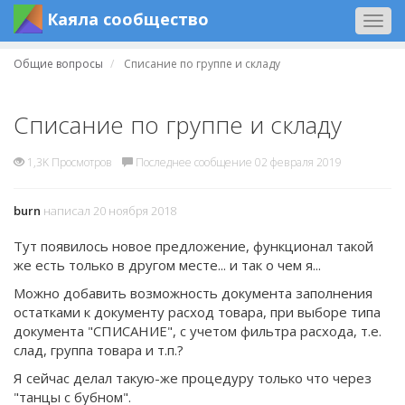
Каяла сообщество
Togg
navig
Общие вопросы
Списание по группе и складу
Списание по группе и складу
1,3K Просмотров
Последнее сообщение 02 февраля 2019
burn
написал 20 ноября 2018
Тут появилось новое предложение, функционал такой
же есть только в другом месте... и так о чем я...
Можно добавить возможность документа заполнения
остатками к документу расход товара, при выборе типа
документа "СПИСАНИЕ", с учетом фильтра расхода, т.е.
слад, группа товара и т.п.?
Я сейчас делал такую-же процедуру только что через
"танцы с бубном".