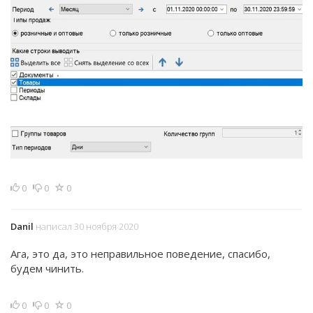
0
0
0
Danil
написал 30 ноября 2020
Ага, это да, это неправильное поведение, спасибо,
будем чинить.
0
0
0