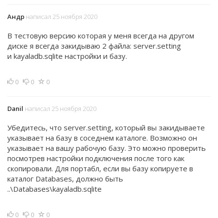
Андр
написал 25 ноября 2020
В тестовую версию которая у меня всегда на другом
диске я всегда закидываю 2 файла: s
erver.setting
и
kayaladb.sqlite настройки и базу.
0
0
0
Danil
написал 25 ноября 2020
Убедитесь, что
s
erver.setting, который вы закидываете
указывает на базу в соседнем каталоге. Возможно он
указывает на вашу рабочую базу. Это можно проверить
посмотрев настройки подключения после того как
скопировали. Для портабл, если вы базу копируете в
каталог Databases, должно быть
..\Databases\
kayaladb.sqlite
0
0
0