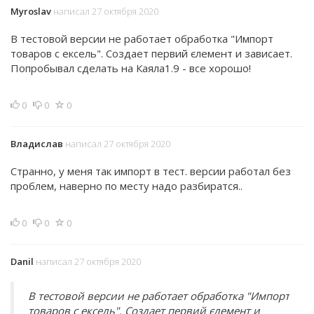
Myroslav
написал 27 октября 2020
В тестовой версии не работает обработка "Импорт
товаров с ексель". Создает первий єлемент и зависает.
Попробывал сделать на Каяла1.9 - все хорошо!
0
0
0
Владислав
написал 27 октября 2020
Странно, у меня так импорт в тест. версии работал без
проблем, наверно по месту надо разбиратся..
0
0
0
Danil
написал 27 октября 2020
В тестовой версии не работает обработка "Импорт
товаров с ексель". Создает первий єлемент и