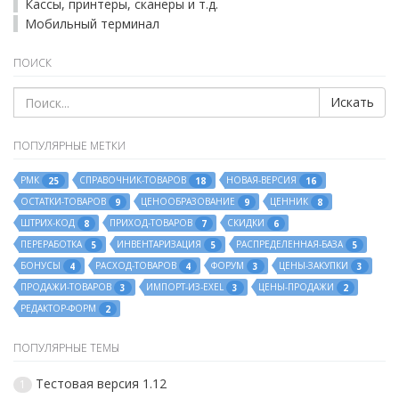
Кассы, принтеры, сканеры и т.д.
Мобильный терминал
ПОИСК
Искать
ПОПУЛЯРНЫЕ МЕТКИ
РМК
СПРАВОЧНИК-ТОВАРОВ
НОВАЯ-ВЕРСИЯ
25
18
16
ОСТАТКИ-ТОВАРОВ
ЦЕНООБРАЗОВАНИЕ
ЦЕННИК
9
9
8
ШТРИХ-КОД
ПРИХОД-ТОВАРОВ
СКИДКИ
8
7
6
ПЕРЕРАБОТКА
ИНВЕНТАРИЗАЦИЯ
РАСПРЕДЕЛЕННАЯ-БАЗА
5
5
5
БОНУСЫ
РАСХОД-ТОВАРОВ
ФОРУМ
ЦЕНЫ-ЗАКУПКИ
4
4
3
3
ПРОДАЖИ-ТОВАРОВ
ИМПОРТ-ИЗ-EXEL
ЦЕНЫ-ПРОДАЖИ
3
3
2
РЕДАКТОР-ФОРМ
2
ПОПУЛЯРНЫЕ ТЕМЫ
Тестовая версия 1.12
1