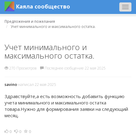
Каяла сообщество
Togg
navig
Предложения и пожелания
Учет минимального и максимального остатка.
Учет минимального и
максимального остатка.
270 Просмотров
Последнее сообщение 22 мая 2025
savino
написал 22 мая 2025
Здравствуйте,а есть возможность добавить функцию
учета минимального и максимального остатка
товара.Нужно для формирования заявки на следующий
месяц.
0
0
0