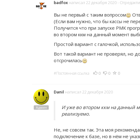
badfox
написал 22 декабря 2020
- Отредакт
Вы не первый с таким вопросом
Отв
(Если вам нужно, что бы кассы не пер
Получится что при запуске РМК прогр
во втором ккм на данный момент выби
Простой вариант с галочкой, использо
Вот такой вариант не проверял, но до
отсрочилась
0
0
0
#Постоянная ссылка
Danil
написал 22 декабря 2020
И уже во втором ккм на данный мо
Админ
реализуемо.
Не, не совсем так. Эта моя рекоме
подключение к базе, но в нём не ука