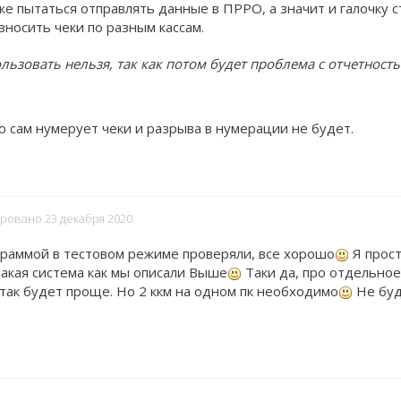
е пытаться отправлять данные в ПРРО, а значит и галочку с
зносить чеки по разным кассам.
льзовать нельзя, так как потом будет проблема с отчетност
ю сам нумерует чеки и разрыва в нумерации не будет.
ировано 23 декабря 2020
ограммой в тестовом режиме проверяли, все хорошо
Я прос
акая система как мы описали Выше
Таки да, про отдельное
 так будет проще. Но 2 ккм на одном пк необходимо
Не бу