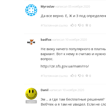
Myroslav
написал 05 ноября 2020
Да все верно. Е, Ж и З под определе
0
0
0
#Постоянная ссылка
badfox
написал 10 ноября 2020
Не вижу ничего популярного в плат
вариант. Вот к нему я считаю и нужн
вопрос.
http://zir.sfs.gov.ua/main/rro/
0
0
0
#Постоянная ссылка
Danil
написал 10 ноября 2020
Эм ... а где там бесплатные решения
Админ
ВебЧек-а я там не увидел. Если не сл