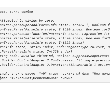
есть такие ошибки:
Attempted to divide by zero.
onTree.parseOperand(ParseInfo state, Int32& i, Boolean f
onTree.Parse(ParseInfo state, Int32& index, Boolean forU
onTree.parseContinuation(ParseInfo state, Expression fir
onTree.Parse(ParseInfo state, Int32& index, Boolean forU
onTree.Parse(ParseInfo state, Int32& index)
rseInfo state, Int32& index, CodeFragmentType ruleSet, B
.Parse(ParseInfo state, Int32& index)
ring code, JSValue thisBind, Boolean suppressScopeCreati
.Builder.ControlAdapter`2.RunExpression(String expressio
.Builder.ControlAdapter`2.DoActions(IEnumerable`1 action
ьный, в окне расчет "Ф9" стает неактивный флаг "без печа
флаг "Фискальная\Нефискальная" выемка