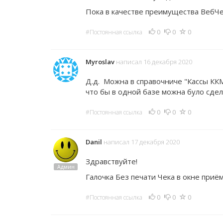
Пока в качестве преимущества ВебЧ
0
0
0
#Постоянная ссылка
Myroslav
написал 16 декабря 2020
Д.д. Можна в справочниче "Кассы ККМ
что бы в одной базе можна було сдел
0
0
0
#Постоянная ссылка
Danil
написал 17 декабря 2020
Здравствуйте!
Админ
Галочка Без печати Чека в окне приём
0
0
0
#Постоянная ссылка