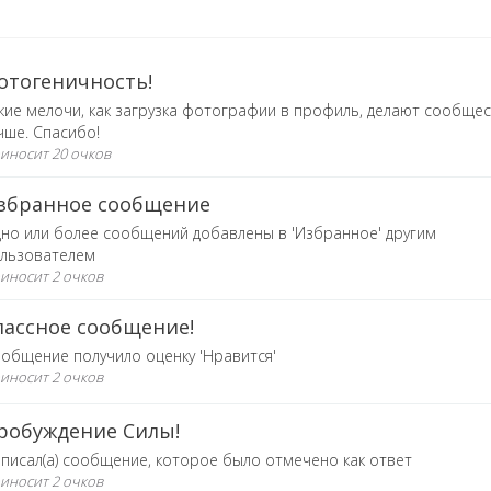
отогеничность!
кие мелочи, как загрузка фотографии в профиль, делают сообще
чше. Спасибо!
иносит 20 очков
збранное сообщение
но или более сообщений добавлены в 'Избранное' другим
льзователем
иносит 2 очков
лассное сообщение!
общение получило оценку 'Нравится'
иносит 2 очков
робуждение Силы!
писал(а) сообщение, которое было отмечено как ответ
иносит 2 очков