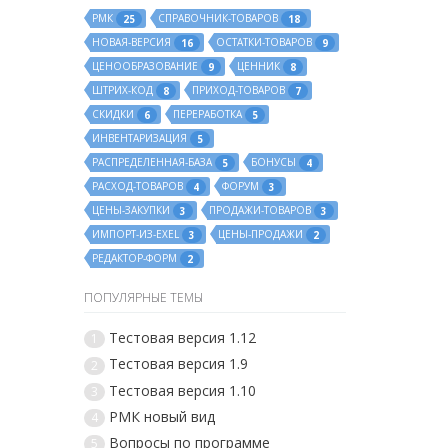
РМК
СПРАВОЧНИК-ТОВАРОВ
25
18
НОВАЯ-ВЕРСИЯ
ОСТАТКИ-ТОВАРОВ
16
9
ЦЕНООБРАЗОВАНИЕ
ЦЕННИК
9
8
ШТРИХ-КОД
ПРИХОД-ТОВАРОВ
8
7
СКИДКИ
ПЕРЕРАБОТКА
6
5
ИНВЕНТАРИЗАЦИЯ
5
РАСПРЕДЕЛЕННАЯ-БАЗА
БОНУСЫ
5
4
РАСХОД-ТОВАРОВ
ФОРУМ
4
3
ЦЕНЫ-ЗАКУПКИ
ПРОДАЖИ-ТОВАРОВ
3
3
ИМПОРТ-ИЗ-EXEL
ЦЕНЫ-ПРОДАЖИ
3
2
РЕДАКТОР-ФОРМ
2
ПОПУЛЯРНЫЕ ТЕМЫ
Тестовая версия 1.12
1
Тестовая версия 1.9
2
Тестовая версия 1.10
3
РМК новый вид
4
Вопросы по программе
5