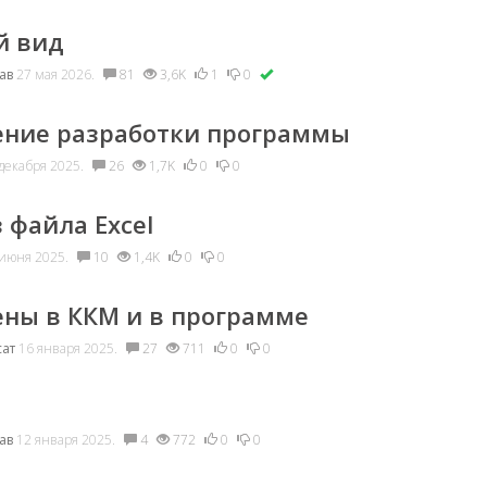
й вид
ав
27 мая 2026.
81
3,6K
1
0
ние разработки программы
декабря 2025.
26
1,7K
0
0
 файла Excel
июня 2025.
10
1,4K
0
0
ны в ККМ и в программе
ат
16 января 2025.
27
711
0
0
ав
12 января 2025.
4
772
0
0