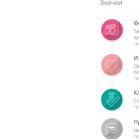
Значки
Ф
Та
лу
Пр
И
Од
по
Пр
К
Со
Пр
П
На
Пр