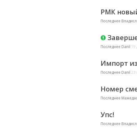
РМК новы
Последнее
Владисл
Заверше
Последнее
Danil
19 
Импорт из
Последнее
Danil
23 
Номер сме
Последнее
Мажедас
Упс!
Последнее
Владисл