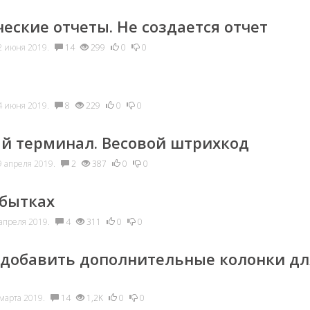
еские отчеты. Не создается отчет
 июня 2019.
14
299
0
0
 июня 2019.
8
229
0
0
й терминал. Весовой штрихкод
 апреля 2019.
2
387
0
0
убытках
апреля 2019.
4
311
0
0
добавить дополнительные колонки дл
марта 2019.
14
1,2K
0
0