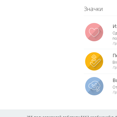
Значки
И
Од
по
Пр
П
Вп
Пр
В
От
Пр