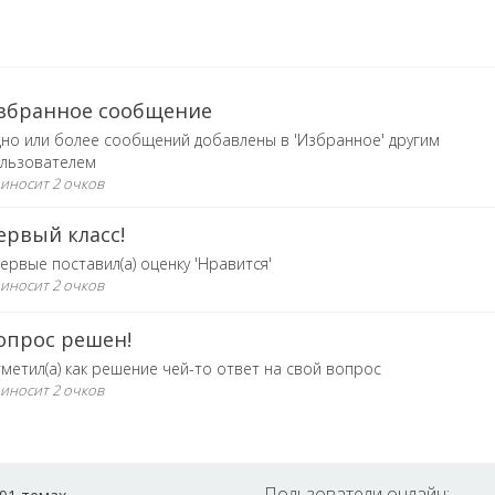
збранное сообщение
но или более сообщений добавлены в 'Избранное' другим
льзователем
иносит 2 очков
ервый класс!
ервые поставил(а) оценку 'Нравится'
иносит 2 очков
опрос решен!
метил(а) как решение чей-то ответ на свой вопрос
иносит 2 очков
Пользователи онлайн: