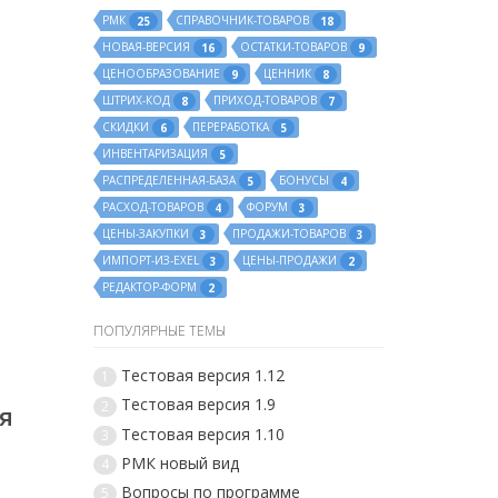
РМК
СПРАВОЧНИК-ТОВАРОВ
25
18
НОВАЯ-ВЕРСИЯ
ОСТАТКИ-ТОВАРОВ
16
9
ЦЕНООБРАЗОВАНИЕ
ЦЕННИК
9
8
ШТРИХ-КОД
ПРИХОД-ТОВАРОВ
8
7
СКИДКИ
ПЕРЕРАБОТКА
6
5
ИНВЕНТАРИЗАЦИЯ
5
РАСПРЕДЕЛЕННАЯ-БАЗА
БОНУСЫ
5
4
РАСХОД-ТОВАРОВ
ФОРУМ
4
3
ЦЕНЫ-ЗАКУПКИ
ПРОДАЖИ-ТОВАРОВ
3
3
ИМПОРТ-ИЗ-EXEL
ЦЕНЫ-ПРОДАЖИ
3
2
РЕДАКТОР-ФОРМ
2
ПОПУЛЯРНЫЕ ТЕМЫ
Тестовая версия 1.12
1
Тестовая версия 1.9
2
я
Тестовая версия 1.10
3
РМК новый вид
4
Вопросы по программе
5