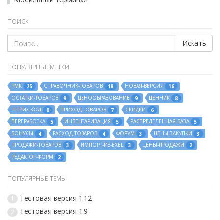
ПОИСК
Искать
ПОПУЛЯРНЫЕ МЕТКИ
РМК
СПРАВОЧНИК-ТОВАРОВ
НОВАЯ-ВЕРСИЯ
25
18
16
ОСТАТКИ-ТОВАРОВ
ЦЕНООБРАЗОВАНИЕ
ЦЕННИК
9
9
8
ШТРИХ-КОД
ПРИХОД-ТОВАРОВ
СКИДКИ
8
7
6
ПЕРЕРАБОТКА
ИНВЕНТАРИЗАЦИЯ
РАСПРЕДЕЛЕННАЯ-БАЗА
5
5
5
БОНУСЫ
РАСХОД-ТОВАРОВ
ФОРУМ
ЦЕНЫ-ЗАКУПКИ
4
4
3
3
ПРОДАЖИ-ТОВАРОВ
ИМПОРТ-ИЗ-EXEL
ЦЕНЫ-ПРОДАЖИ
3
3
2
РЕДАКТОР-ФОРМ
2
ПОПУЛЯРНЫЕ ТЕМЫ
Тестовая версия 1.12
1
Тестовая версия 1.9
2