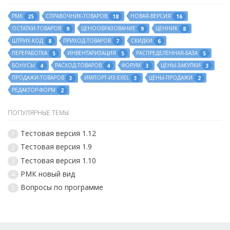
РМК
СПРАВОЧНИК-ТОВАРОВ
НОВАЯ-ВЕРСИЯ
25
18
16
ОСТАТКИ-ТОВАРОВ
ЦЕНООБРАЗОВАНИЕ
ЦЕННИК
9
9
8
ШТРИХ-КОД
ПРИХОД-ТОВАРОВ
СКИДКИ
8
7
6
ПЕРЕРАБОТКА
ИНВЕНТАРИЗАЦИЯ
РАСПРЕДЕЛЕННАЯ-БАЗА
5
5
5
БОНУСЫ
РАСХОД-ТОВАРОВ
ФОРУМ
ЦЕНЫ-ЗАКУПКИ
4
4
3
3
ПРОДАЖИ-ТОВАРОВ
ИМПОРТ-ИЗ-EXEL
ЦЕНЫ-ПРОДАЖИ
3
3
2
РЕДАКТОР-ФОРМ
2
ПОПУЛЯРНЫЕ ТЕМЫ
Тестовая версия 1.12
1
Тестовая версия 1.9
2
Тестовая версия 1.10
3
РМК новый вид
4
Вопросы по программе
5