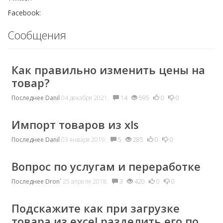
Facebook:
Сообщения
Как правильно изменить цены на
товар?
Последнее
Danil
04 декабря 2021.
14
595
0
0
Импорт товаров из xls
Последнее
Danil
03 января 2019.
5
285
0
0
Вопрос по услугам и переработке
Последнее
Dron`
25 апреля 2018.
3
420
0
0
Подскажите как при загрузке
товара из excel разделить его по