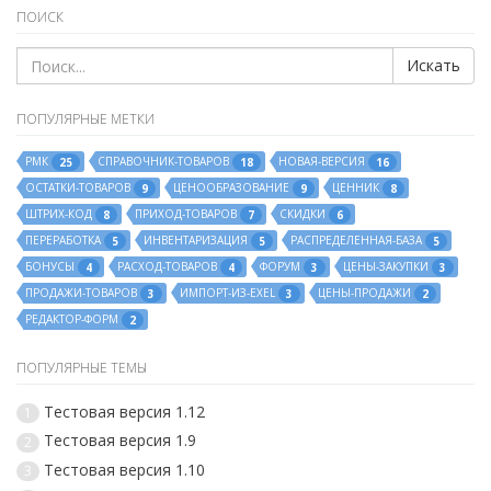
ПОИСК
Искать
ПОПУЛЯРНЫЕ МЕТКИ
РМК
СПРАВОЧНИК-ТОВАРОВ
НОВАЯ-ВЕРСИЯ
25
18
16
ОСТАТКИ-ТОВАРОВ
ЦЕНООБРАЗОВАНИЕ
ЦЕННИК
9
9
8
ШТРИХ-КОД
ПРИХОД-ТОВАРОВ
СКИДКИ
8
7
6
ПЕРЕРАБОТКА
ИНВЕНТАРИЗАЦИЯ
РАСПРЕДЕЛЕННАЯ-БАЗА
5
5
5
БОНУСЫ
РАСХОД-ТОВАРОВ
ФОРУМ
ЦЕНЫ-ЗАКУПКИ
4
4
3
3
ПРОДАЖИ-ТОВАРОВ
ИМПОРТ-ИЗ-EXEL
ЦЕНЫ-ПРОДАЖИ
3
3
2
РЕДАКТОР-ФОРМ
2
ПОПУЛЯРНЫЕ ТЕМЫ
Тестовая версия 1.12
1
Тестовая версия 1.9
2
Тестовая версия 1.10
3