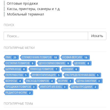
Оптовые продажи
Кассы, принтеры, сканеры и т.д.
Мобильный терминал
ПОИСК
Искать
ПОПУЛЯРНЫЕ МЕТКИ
РМК
СПРАВОЧНИК-ТОВАРОВ
НОВАЯ-ВЕРСИЯ
25
18
16
ОСТАТКИ-ТОВАРОВ
ЦЕНООБРАЗОВАНИЕ
ЦЕННИК
9
9
8
ШТРИХ-КОД
ПРИХОД-ТОВАРОВ
СКИДКИ
8
7
6
ПЕРЕРАБОТКА
ИНВЕНТАРИЗАЦИЯ
РАСПРЕДЕЛЕННАЯ-БАЗА
5
5
5
БОНУСЫ
РАСХОД-ТОВАРОВ
ФОРУМ
ЦЕНЫ-ЗАКУПКИ
4
4
3
3
ПРОДАЖИ-ТОВАРОВ
ИМПОРТ-ИЗ-EXEL
ЦЕНЫ-ПРОДАЖИ
3
3
2
РЕДАКТОР-ФОРМ
2
ПОПУЛЯРНЫЕ ТЕМЫ