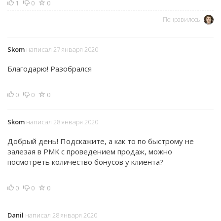
1
0
0
Понравилось
Skom
написал 27 января 2020
Благодарю! Разобрался
0
0
0
Skom
написал 28 января 2020
Добрый день! Подскажите, а как то по быстрому не
залезая в РМК с проведением продаж, можно
посмотреть количество бонусов у клиента?
0
0
0
Danil
написал 28 января 2020