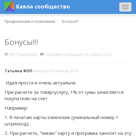
Каяла сообщество
Togg
navig
Предложения и пожелания
Бонусы!!!
Бонусы!!!
963 Просмотров
Последнее сообщение 09 апреля 2023
Татьяна ФОП
написал 26 ноября 2018
Идея проста и очень актуальна.
При расчете за товар/услугу, 1% от сумы зачисляется
покупателю на счет
Например:
1. Я печатаю карты клиенские (уникальный номер +
штрихкод);
2. При расчете, "пикаю" карту и програмка заносит на эту