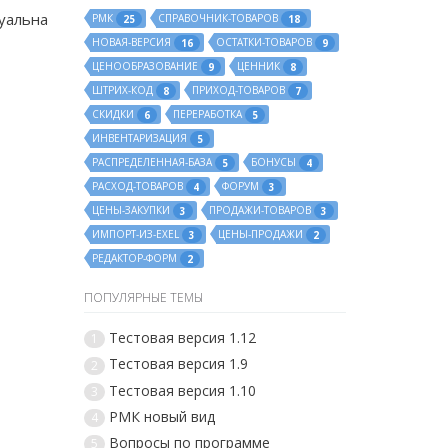
туальна
РМК
СПРАВОЧНИК-ТОВАРОВ
25
18
НОВАЯ-ВЕРСИЯ
ОСТАТКИ-ТОВАРОВ
16
9
ЦЕНООБРАЗОВАНИЕ
ЦЕННИК
9
8
ШТРИХ-КОД
ПРИХОД-ТОВАРОВ
8
7
СКИДКИ
ПЕРЕРАБОТКА
6
5
ИНВЕНТАРИЗАЦИЯ
5
РАСПРЕДЕЛЕННАЯ-БАЗА
БОНУСЫ
5
4
РАСХОД-ТОВАРОВ
ФОРУМ
4
3
ЦЕНЫ-ЗАКУПКИ
ПРОДАЖИ-ТОВАРОВ
3
3
ИМПОРТ-ИЗ-EXEL
ЦЕНЫ-ПРОДАЖИ
3
2
РЕДАКТОР-ФОРМ
2
ПОПУЛЯРНЫЕ ТЕМЫ
Тестовая версия 1.12
1
Тестовая версия 1.9
2
Тестовая версия 1.10
3
РМК новый вид
4
Вопросы по программе
5