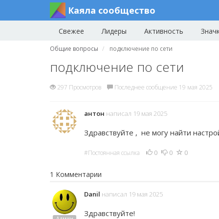
Каяла сообщество
Свежее
Лидеры
Активность
Знач
Общие вопросы
подключение по сети
подключение по сети
297 Просмотров
Последнее сообщение 19 мая 2025
антон
написал 19 мая 2025
Здравствуйте , не могу найти настро
0
0
0
#Постоянная ссылка
1 Комментарии
Danil
написал 19 мая 2025
Здравствуйте!
Админ