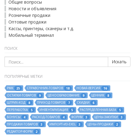
Общие вопросы
Новости и объявления
Розничные продажи
Оптовые продажи
Кассы, принтеры, сканеры и т.д.
Мобильный терминал
ПОИСК
Искать
ПОПУЛЯРНЫЕ МЕТКИ
РМК
СПРАВОЧНИК-ТОВАРОВ
НОВАЯ-ВЕРСИЯ
25
18
16
ОСТАТКИ-ТОВАРОВ
ЦЕНООБРАЗОВАНИЕ
ЦЕННИК
9
9
8
ШТРИХ-КОД
ПРИХОД-ТОВАРОВ
СКИДКИ
8
7
6
ПЕРЕРАБОТКА
ИНВЕНТАРИЗАЦИЯ
РАСПРЕДЕЛЕННАЯ-БАЗА
5
5
5
БОНУСЫ
РАСХОД-ТОВАРОВ
ФОРУМ
ЦЕНЫ-ЗАКУПКИ
4
4
3
3
ПРОДАЖИ-ТОВАРОВ
ИМПОРТ-ИЗ-EXEL
ЦЕНЫ-ПРОДАЖИ
3
3
2
РЕДАКТОР-ФОРМ
2