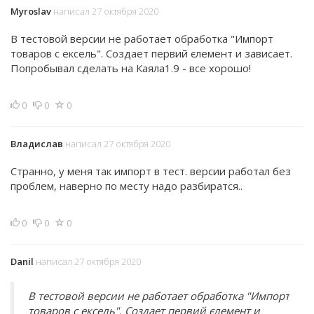
Myroslav
написал 27 октября 2020
В тестовой версии не работает обработка "Импорт
товаров с ексель". Создает первий єлемент и зависает.
Попробывал сделать на Каяла1.9 - все хорошо!
0
0
0
Владислав
написал 27 октября 2020
Странно, у меня так импорт в тест. версии работал без
проблем, наверно по месту надо разбиратся..
0
0
0
Danil
написал 27 октября 2020
В тестовой версии не работает обработка "Импорт
товаров с ексель". Создает первий єлемент и