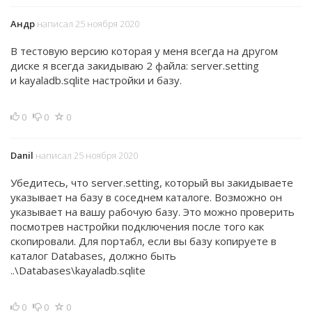
Андр
написал 25 ноября 2020
В тестовую версию которая у меня всегда на другом
диске я всегда закидываю 2 файла: s
erver.setting
и
kayaladb.sqlite настройки и базу.
0
0
0
Danil
написал 25 ноября 2020
Убедитесь, что
s
erver.setting, который вы закидываете
указывает на базу в соседнем каталоге. Возможно он
указывает на вашу рабочую базу. Это можно проверить
посмотрев настройки подключения после того как
скопировали. Для портабл, если вы базу копируете в
каталог Databases, должно быть
..\Databases\
kayaladb.sqlite
0
0
0