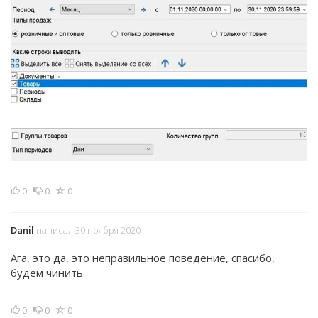
0
0
0
Danil
написал 30 ноября 2020
Ага, это да, это неправильное поведение, спасибо,
будем чинить.
0
0
0