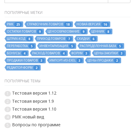
ПОПУЛЯРНЫЕ МЕТКИ
РМК
СПРАВОЧНИК-ТОВАРОВ
НОВАЯ-ВЕРСИЯ
25
18
16
ОСТАТКИ-ТОВАРОВ
ЦЕНООБРАЗОВАНИЕ
ЦЕННИК
9
9
8
ШТРИХ-КОД
ПРИХОД-ТОВАРОВ
СКИДКИ
8
7
6
ПЕРЕРАБОТКА
ИНВЕНТАРИЗАЦИЯ
РАСПРЕДЕЛЕННАЯ-БАЗА
5
5
5
БОНУСЫ
РАСХОД-ТОВАРОВ
ФОРУМ
ЦЕНЫ-ЗАКУПКИ
4
4
3
3
ПРОДАЖИ-ТОВАРОВ
ИМПОРТ-ИЗ-EXEL
ЦЕНЫ-ПРОДАЖИ
3
3
2
РЕДАКТОР-ФОРМ
2
ПОПУЛЯРНЫЕ ТЕМЫ
Тестовая версия 1.12
1
Тестовая версия 1.9
2
Тестовая версия 1.10
3
РМК новый вид
4
Вопросы по программе
5