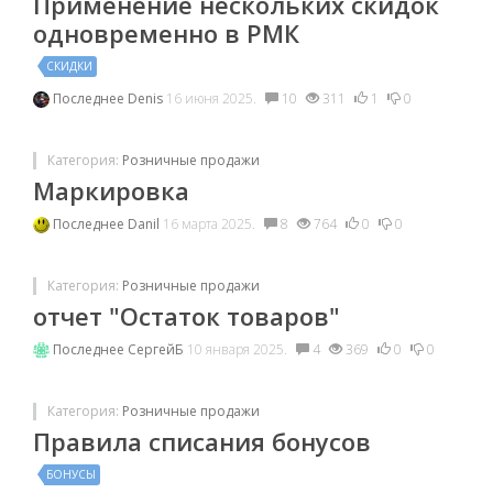
Применение нескольких скидок
одновременно в РМК
СКИДКИ
Последнее
Denis
16 июня 2025.
10
311
1
0
Категория:
Розничные продажи
Маркировка
Последнее
Danil
16 марта 2025.
8
764
0
0
Категория:
Розничные продажи
отчет "Остаток товаров"
Последнее
СергейБ
10 января 2025.
4
369
0
0
Категория:
Розничные продажи
Правила списания бонусов
БОНУСЫ