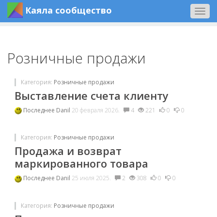
Каяла сообщество
Togg
navig
Розничные продажи
Категория:
Розничные продажи
Выставление счета клиенту
Последнее
Danil
20 февраля 2026.
4
221
0
0
Категория:
Розничные продажи
Продажа и возврат
маркированного товара
Последнее
Danil
25 июля 2025.
2
308
0
0
Категория:
Розничные продажи