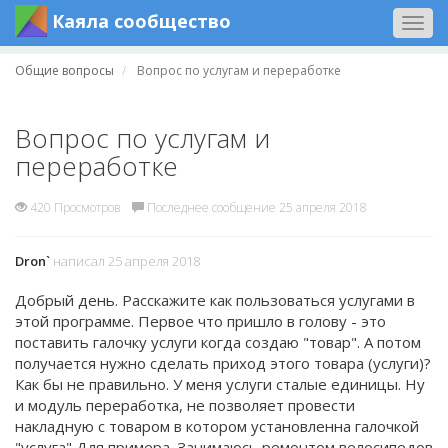
Каяла сообщество
Togg
navig
Общие вопросы
Вопрос по услугам и переработке
Вопрос по услугам и
переработке
420 Просмотров
Последнее сообщение 25 апреля 2018
Dron`
написал 25 апреля 2018
Добрый день. Расскажите как пользоваться услугами в
этой программе. Первое что пришло в голову - это
поставить галочку услуги когда создаю "товар". А потом
получается нужно сделать приход этого товара (услуги)?
Как бы не правильно. У меня услуги сталые единицы. Ну
и модуль переработка, не позволяет провести
накладную с товаром в котором установленна галочкой
"услуга" Для примера. Занимаюсь ремонтом велосипедов