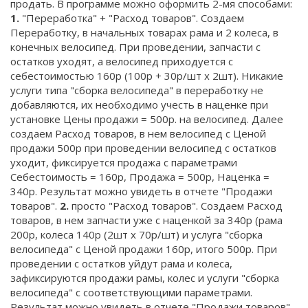
продать. В программе можно оформить 2-мя способами:
1.
"Переработка" + "Расход товаров". Создаем
Переработку, в начальных товарах рама и 2 колеса, в
конечных велосипед. При проведении, запчасти с
остатков уходят, а велосипед приходуется с
себестоимостью 160р (100р + 30р/шт х 2шт). Никакие
услуги типа "сборка велосипеда" в переработку не
добавляются, их необходимо учесть в наценке при
установке Цены продажи = 500р. на велосипед. Далее
создаем Расход товаров, в нем велосипед с Ценой
продажи 500р при проведении велосипед с остатков
уходит, фиксируется продажа с параметрами
Себестоимость = 160р, Продажа = 500р, Наценка =
340р. Результат можно увидеть в отчете "Продажи
товаров".
2.
просто "Расход товаров". Создаем Расход
товаров, в нем запчасти уже с наценкой за 340р (рама
200р, колеса 140р (2шт х 70р/шт) и услуга "сборка
велосипеда" с Ценой продажи 160р, итого 500р. При
проведении с остатков уйдут рама и колеса,
зафиксируются продажи рамы, колес и услуги "сборка
велосипеда" с соответствующими параметрами.
Результат можно увидеть в отчете "Продажи товаров".