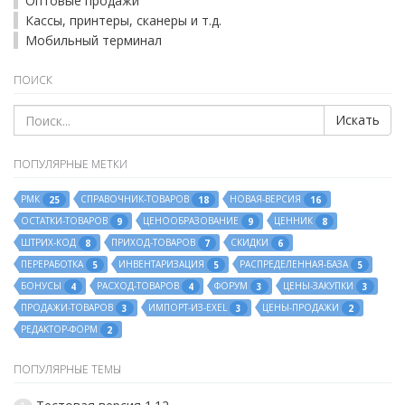
Оптовые продажи
Кассы, принтеры, сканеры и т.д.
Мобильный терминал
ПОИСК
Искать
ПОПУЛЯРНЫЕ МЕТКИ
РМК
СПРАВОЧНИК-ТОВАРОВ
НОВАЯ-ВЕРСИЯ
25
18
16
ОСТАТКИ-ТОВАРОВ
ЦЕНООБРАЗОВАНИЕ
ЦЕННИК
9
9
8
ШТРИХ-КОД
ПРИХОД-ТОВАРОВ
СКИДКИ
8
7
6
ПЕРЕРАБОТКА
ИНВЕНТАРИЗАЦИЯ
РАСПРЕДЕЛЕННАЯ-БАЗА
5
5
5
БОНУСЫ
РАСХОД-ТОВАРОВ
ФОРУМ
ЦЕНЫ-ЗАКУПКИ
4
4
3
3
ПРОДАЖИ-ТОВАРОВ
ИМПОРТ-ИЗ-EXEL
ЦЕНЫ-ПРОДАЖИ
3
3
2
РЕДАКТОР-ФОРМ
2
ПОПУЛЯРНЫЕ ТЕМЫ