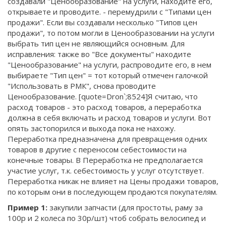
создавали "Ценообразование" на услуги, находите его,
открываете и проводите. - перемудрили с "Типами цен
продажи". Если вы создавали несколько "Типов цен
продажи", то потом могли в Ценообразовании на услуги
выбрать тип цен не являющийся основным. Для
исправления: также во "Все документы" находите
"Ценообразование" на услуги, распроводите его, в нем
выбираете "Тип цен" = тот который отмечен галочкой
"Использовать в РМК", снова проводите
Ценообразование. [quote=Dron`;8524]Я считаю, что
расход товаров - это расход товаров, а переработка
должна в себя включать и расход товаров и услуги. Вот
опять застопорился и выхода пока не нахожу.
Переработка предназначена для превращения одних
товаров в другие с переносом себестоимости на
конечные товары. В Переработка не предполагается
участие услуг, т.к. себестоимость у услуг отсутствует.
Переработка никак не влияет на Цены продажи товаров,
по которым они в последующем продаются покупателям.
Пример 1:
закупили запчасти (для простоты, раму за
100р и 2 колеса по 30р/шт) чтоб собрать велосипед и