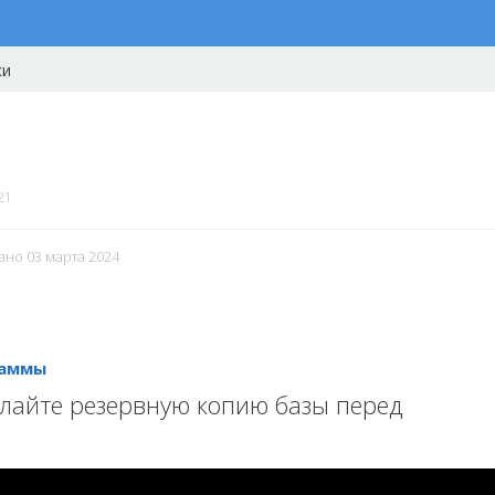
ки
21
ано 03 марта 2024
раммы
лайте резервную копию базы перед