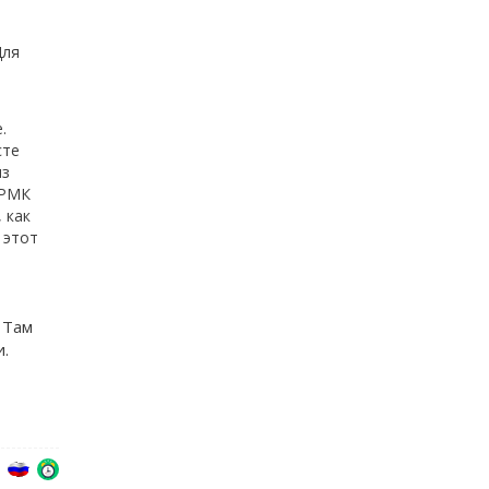
Для
.
сте
из
 РМК
 как
 этот
. Там
.