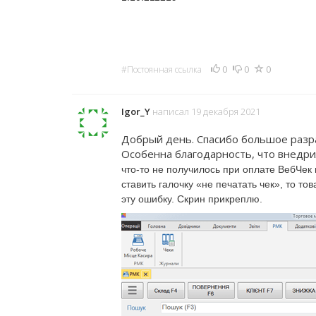
0
0
0
#Постоянная ссылка
Igor_Y
написал 19 декабря 2021
Добрый день. Спасибо большое разра
Особенна благодарность, что внедр
что-то не получилось при оплате ВебЧек 
ставить галочку «не печатать чек», то т
эту ошибку. Скрин прикреплю.