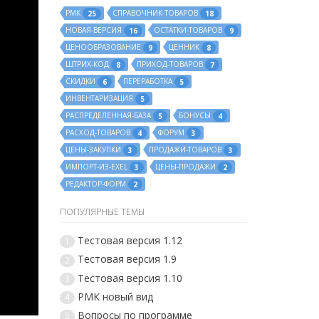
РМК
СПРАВОЧНИК-ТОВАРОВ
25
18
НОВАЯ-ВЕРСИЯ
ОСТАТКИ-ТОВАРОВ
16
9
ЦЕНООБРАЗОВАНИЕ
ЦЕННИК
9
8
ШТРИХ-КОД
ПРИХОД-ТОВАРОВ
8
7
СКИДКИ
ПЕРЕРАБОТКА
6
5
ИНВЕНТАРИЗАЦИЯ
5
РАСПРЕДЕЛЕННАЯ-БАЗА
БОНУСЫ
5
4
РАСХОД-ТОВАРОВ
ФОРУМ
4
3
ЦЕНЫ-ЗАКУПКИ
ПРОДАЖИ-ТОВАРОВ
3
3
ИМПОРТ-ИЗ-EXEL
ЦЕНЫ-ПРОДАЖИ
3
2
РЕДАКТОР-ФОРМ
2
ПОПУЛЯРНЫЕ ТЕМЫ
Тестовая версия 1.12
1
Тестовая версия 1.9
2
Тестовая версия 1.10
3
РМК новый вид
4
Вопросы по программе
5