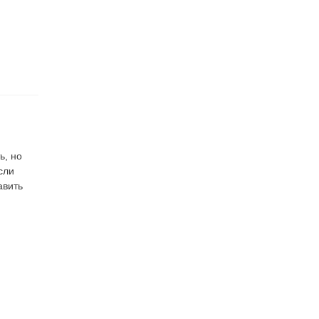
ь, но
сли
авить