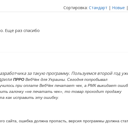
Сортировка:
Стандарт
|
Новые
о. Еще раз спасибо
зработчика за такую программу. Пользуемся второй год уже
едрили
ПРРО
ВебЧек для Украины
. Сегодня попробывал
чилось при оплате ВебЧек печатает чек, а РМК выкидает ошибк
ить галочку «не печатать чек», то товар проходит продажу
та как исправить эту ошибку.
го сайта, ошибка должна пропасть, версия программы должна ста