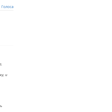
|
Голоса
.
у, и
ть