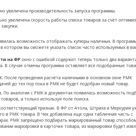
ьно увеличена производительность запуска программы.
льно увеличена скорость работы списка товаров за счёт оптими
 закупки.
появилась возможность отображать купюры наличных. В програм
 в котором вы сможете указать список часто используемых в в
ти на ФР
окно с ошибкой содержит теперь только два вариант
а. В случае отмены программа оставляет все подобранные това
. После проведения расчёта наличными в основном окне РМК
ачей до тех пор пока в РМК не будет подобран новый товар.
х.
По аналогии с РМК в документах появилась возможность под
товаров, а только используя поле поиска.
 соответствующий признак. В ФР от Атола, Штриха и Меркурия у
о в РМК товара. В Чек добавлена еще одна табличная часть с
арах. РМК запрещено подбирать маркированный товар способо
овании маркировки в карточке товара, из маркировки будет изв