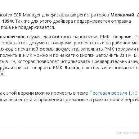
ncotex ECR Manager для фискальных регистраторов
Меркурий
. 
, 185Ф
. Так же для этого драйвера поддерживается отправка
 пока не поддерживается.
льный чек
, служит для быстрого заполнения РМК товарами. Т.е
полнить этот документ товарами, распечатать и на рабочем ме
рих-код с печатной формы документа, заполнить РМК товарами 
аполнить в РМК можно и по нажатию кнопки Заполнить из ПЧ. В
ть в ПЧ, которая позволяет использовать Предварительный чек,
гружая список товаров в РМК.
Важно
, пока нельзя использовать
ов.
ах этой версии можно прочесть в теме
Тестовая версия 1.10
писаны ещё и исправления сделанные в рамках новой версии
Понравилось