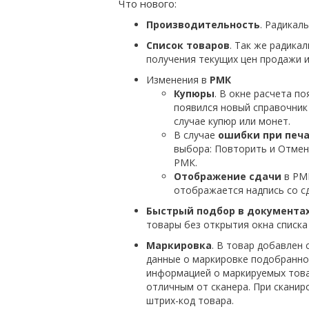
Что нового:
Производительность
. Радикал
Список товаров
. Так же радика
получения текущих цен продажи и
Изменения в
РМК
Купюры
. В окне расчета 
появился новый справочник
случае купюр или монет.
В случае
ошибки при печа
выбора: Повторить и Отмен
РМК.
Отображение сдачи
в РМК
отображается надпись со сд
Быстрый подбор в документа
товары без открытия окна списка 
Маркировка
. В товар добавлен
данные о маркировке подобранног
информацией о маркируемых тов
отличным от сканера. При сканир
штрих-код товара.