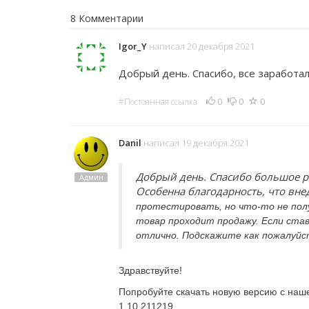
8 Комментарии
Igor_Y
написал 20 декабря 2021
Добрый день. Спасибо, все заработал
0
0
0
#Постоянная ссылка
Danil
написал 19 декабря 2021
Добрый день. Спасибо большое ра
Админ
Особенна благодарность, что вн
протестировать, но что-то не полу
товар проходит продажу. Если став
отлично. Подскажите как пожалуйс
Здравствуйте!
Попробуйте скачать новую версию с наше
1.10.211219