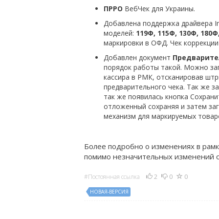
ПРРО
ВебЧек для Украины.
Добавлена поддержка драйвера I
моделей:
119Ф, 115Ф, 130Ф, 180Ф
маркировки в ОФД. Чек коррекции
Добавлен документ
Предварите
порядок работы такой. Можно за
кассира в РМК, отсканировав шт
предварительного чека. Так же з
так же появилась кнопка Сохрани
отложенный сохраняя и затем за
механизм для маркируемых товар
Более подробно о изменениях в рамк
помимо незначительных изменений о
2
0
0
#Постоянная ссылка
НОВАЯ-ВЕРСИЯ