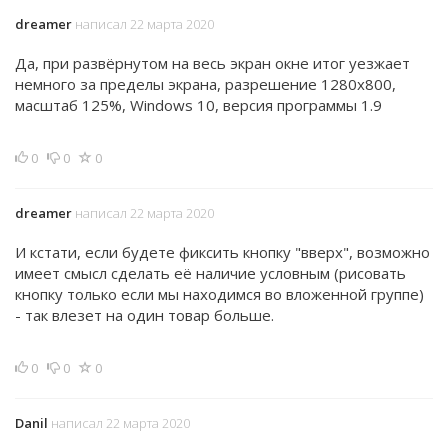
dreamer
написал 22 марта 2020
Да, при развёрнутом на весь экран окне итог уезжает
немного за пределы экрана, разрешение 1280x800,
масштаб 125%, Windows 10, версия программы 1.9
0
0
0
dreamer
написал 22 марта 2020
И кстати, если будете фиксить кнопку "вверх", возможно
имеет смысл сделать её наличие условным (рисовать
кнопку только если мы находимся во вложенной группе)
- так влезет на один товар больше.
0
0
0
Danil
написал 22 марта 2020