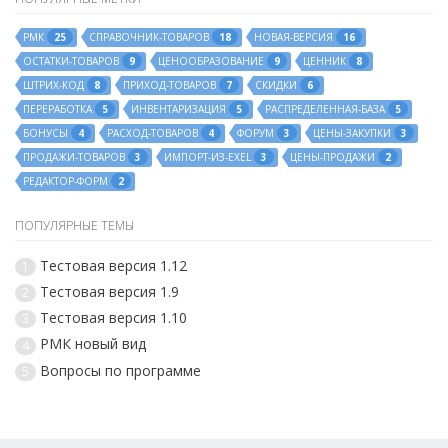
РМК
СПРАВОЧНИК-ТОВАРОВ
НОВАЯ-ВЕРСИЯ
25
18
16
ОСТАТКИ-ТОВАРОВ
ЦЕНООБРАЗОВАНИЕ
ЦЕННИК
9
9
8
ШТРИХ-КОД
ПРИХОД-ТОВАРОВ
СКИДКИ
8
7
6
ПЕРЕРАБОТКА
ИНВЕНТАРИЗАЦИЯ
РАСПРЕДЕЛЕННАЯ-БАЗА
5
5
5
БОНУСЫ
РАСХОД-ТОВАРОВ
ФОРУМ
ЦЕНЫ-ЗАКУПКИ
4
4
3
3
ПРОДАЖИ-ТОВАРОВ
ИМПОРТ-ИЗ-EXEL
ЦЕНЫ-ПРОДАЖИ
3
3
2
РЕДАКТОР-ФОРМ
2
ПОПУЛЯРНЫЕ ТЕМЫ
Тестовая версия 1.12
1
Тестовая версия 1.9
2
Тестовая версия 1.10
3
РМК новый вид
4
Вопросы по программе
5