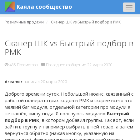
Каяла сообщество
Togg
navig
Розничные продажи
Сканер ШК vs Быстрый подбор в РМК
Сканер ШК vs Быстрый подбор в
РМК
485 Просмотров
Последнее сообщение 22 марта 2020
dreamer
написал 20 марта 2020
Доброго времени суток. Небольшой нюанс, связанный с
работой сканера штрих-кодов в РМК и скорее всего это
мелкий баг модуля, отдельной категории про модули я
не нашёл, пишу сюда. Я пользуюсь модулем
Быстрый
подбор в РМК
, в котором добавил группы. Так вот, если
зайти в группу и например выбрать в ней товар, а затем
вернуться обратно (нажав кнопку, указанную на
скриншоте), фокус останется на кнопке этой группы