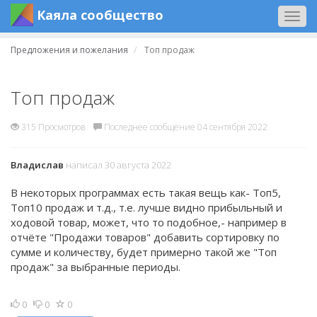
Каяла сообщество
Togg
navig
Предложения и пожелания
Топ продаж
Топ продаж
315 Просмотров
Последнее сообщение 04 сентября 2022
Владислав
написал 30 августа 2022
В некоторых программах есть такая вещь как- Топ5,
Топ10 продаж и т.д., т.е. лучше видно прибыльный и
ходовой товар, может, что то подобное,- например в
отчёте "Продажи товаров" добавить сортировку по
сумме и количеству, будет примерно такой же "Топ
продаж" за выбранные периоды.
0
0
0