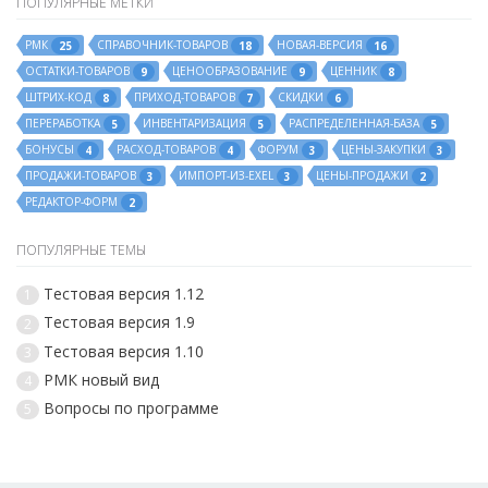
ПОПУЛЯРНЫЕ МЕТКИ
РМК
СПРАВОЧНИК-ТОВАРОВ
НОВАЯ-ВЕРСИЯ
25
18
16
ОСТАТКИ-ТОВАРОВ
ЦЕНООБРАЗОВАНИЕ
ЦЕННИК
9
9
8
ШТРИХ-КОД
ПРИХОД-ТОВАРОВ
СКИДКИ
8
7
6
ПЕРЕРАБОТКА
ИНВЕНТАРИЗАЦИЯ
РАСПРЕДЕЛЕННАЯ-БАЗА
5
5
5
БОНУСЫ
РАСХОД-ТОВАРОВ
ФОРУМ
ЦЕНЫ-ЗАКУПКИ
4
4
3
3
ПРОДАЖИ-ТОВАРОВ
ИМПОРТ-ИЗ-EXEL
ЦЕНЫ-ПРОДАЖИ
3
3
2
РЕДАКТОР-ФОРМ
2
ПОПУЛЯРНЫЕ ТЕМЫ
Тестовая версия 1.12
1
Тестовая версия 1.9
2
Тестовая версия 1.10
3
РМК новый вид
4
Вопросы по программе
5