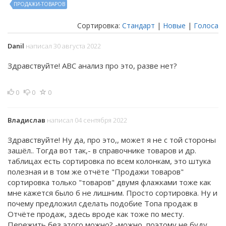
ПРОДАЖИ-ТОВАРОВ
Сортировка:
Стандарт
|
Новые
|
Голоса
Danil
написал 30 августа 2022
Здравствуйте! ABC анализ про это, разве нет?
0
0
0
Владислав
написал 04 сентября 2022
Здравствуйте! Ну да, про это,, может я не с той стороны
зашёл.. Тогда вот так,- в справочнике товаров и др.
таблицах есть сортировка по всем колонкам, это штука
полезная и в том же отчёте "Продажи товаров"
сортировка только "товаров" двумя флажками тоже как
мне кажется было б не лишним. Просто сортировка. Ну и
почему предложил сделать подобие Топа продаж в
Отчёте продаж, здесь вроде как тоже по месту.
Пережить без этого можно? -можно, поэтому не буду