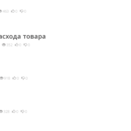
463
0
0
асхода товара
352
0
0
918
0
0
328
0
0