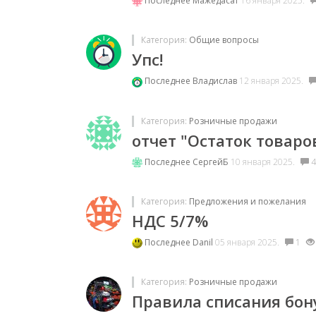
Последнее
Мажедасат
16 января 2025.
Категория:
Общие вопросы
Упс!
Последнее
Владислав
12 января 2025.
Категория:
Розничные продажи
отчет "Остаток товаро
Последнее
СергейБ
10 января 2025.
4
Категория:
Предложения и пожелания
НДС 5/7%
Последнее
Danil
05 января 2025.
1
Категория:
Розничные продажи
Правила списания бон