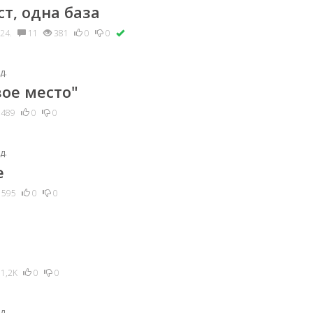
т, одна база
024.
11
381
0
0
д.
вое место"
489
0
0
д.
е
595
0
0
1,2K
0
0
д.