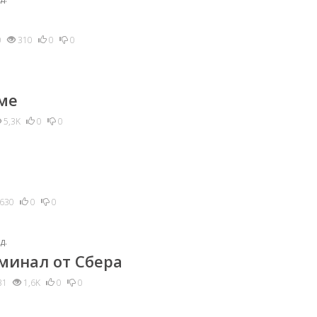
0
310
0
0
ме
5,3K
0
0
630
0
0
д.
минал от Сбера
31
1,6K
0
0