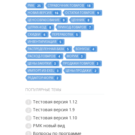
РМК
СПРАВОЧНИК-ТОВАРОВ
25
18
НОВАЯ-ВЕРСИЯ
ОСТАТКИ-ТОВАРОВ
16
9
ЦЕНООБРАЗОВАНИЕ
ЦЕННИК
9
8
ШТРИХ-КОД
ПРИХОД-ТОВАРОВ
8
7
СКИДКИ
ПЕРЕРАБОТКА
6
5
ИНВЕНТАРИЗАЦИЯ
5
РАСПРЕДЕЛЕННАЯ-БАЗА
БОНУСЫ
5
4
РАСХОД-ТОВАРОВ
ФОРУМ
4
3
ЦЕНЫ-ЗАКУПКИ
ПРОДАЖИ-ТОВАРОВ
3
3
ИМПОРТ-ИЗ-EXEL
ЦЕНЫ-ПРОДАЖИ
3
2
РЕДАКТОР-ФОРМ
2
ПОПУЛЯРНЫЕ ТЕМЫ
Тестовая версия 1.12
1
Тестовая версия 1.9
2
Тестовая версия 1.10
3
РМК новый вид
4
Вопросы по программе
5