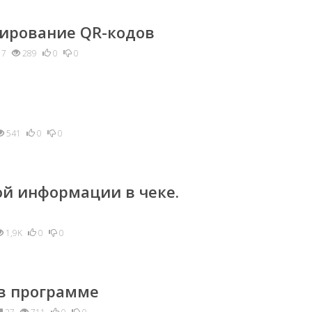
нирование QR-кодов
7
289
0
0
541
0
0
й информации в чеке.
1,9K
0
0
в программе