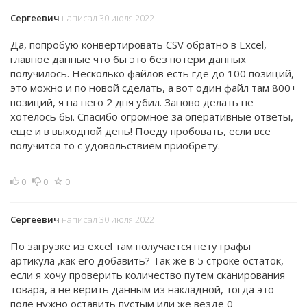
Сергеевич
написал 30 июля 2022
Да, попробую конвертировать CSV обратно в Excel,
главное данные что бы это без потери данных
получилось. Несколько файлов есть где до 100 позиций,
это можно и по новой сделать, а вот один файл там 800+
позиций, я на него 2 дня убил. Заново делать не
хотелось бы. Спасибо огромное за оперативные ответы,
еще и в выходной день! Поеду пробовать, если все
получится то с удовольствием приобрету.
0
0
0
Сергеевич
написал 30 июля 2022
По загрузке из excel там получается нету графы
артикула ,как его добавить? Так же в 5 строке остаток,
если я хочу проверить количество путем сканирования
товара, а не верить данным из накладной, тогда это
поле нужно оставить пустым или же везде 0