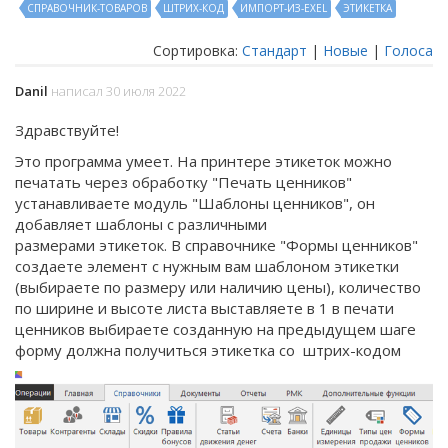
СПРАВОЧНИК-ТОВАРОВ
ШТРИХ-КОД
ИМПОРТ-ИЗ-EXEL
ЭТИКЕТКА
Сортировка:
Стандарт
|
Новые
|
Голоса
Danil
написал 30 июля 2022
Здравствуйте!
Это программа умеет. Н
а принтере этикеток можно
печатать через обработку "Печать ценников"
устанавливаете модуль "Шаблоны ценников", он
добавляет шаблоны с различными
размерами этикеток. В справочнике "Формы ценников"
создаете элемент с нужным вам шаблоном этикетки
(выбираете по размеру или наличию цены), количество
по ширине и высоте листа выставляете в 1 в печати
ценников выбираете созданную на предыдущем шаге
форму должна получиться этикетка со штрих-кодом