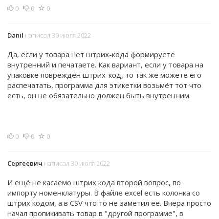
0
0
0
Danil
написал 30 июля 2022
Да, если у товара нет штрих-кода формируете
внутренний и печатаете. Как вариант, если у товара на
упаковке повреждён штрих-код, то так же можете его
распечатать, программа для этикетки возьмёт тот что
есть, он не обязательно должен быть внутренним.
0
0
0
Сергеевич
написал 30 июля 2022
И ещё не касаемо штрих кода второй вопрос, по
импорту номенклатуры. В файле excel есть колонка со
штрих кодом, а в CSV что то не заметил ее. Вчера просто
начал пропикивать товар в "другой программе", в