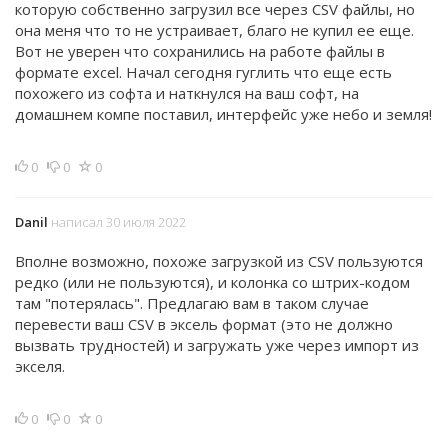
которую собственно загрузил все через CSV файлы, но
она меня что то не устраивает, благо не купил ее еще.
Вот не уверен что сохранились на работе файлы в
формате excel. Начал сегодня гуглить что еще есть
похожего из софта и наткнулся на ваш софт, на
домашнем компе поставил, интерфейс уже небо и земля!
0
0
0
Danil
написал 30 июля 2022
Вполне возможно, похоже загрузкой из CSV пользуются
редко (или не пользуются), и колонка со штрих-кодом
там "потерялась". Предлагаю вам в таком случае
перевести ваш CSV в эксель формат (это не должно
вызвать трудностей) и загружать уже через импорт из
экселя.
0
0
0