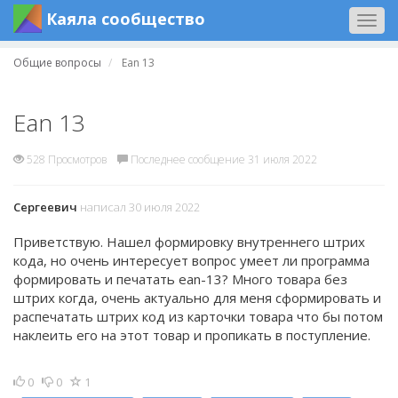
Каяла сообщество
Togg
navig
Общие вопросы
Ean 13
Ean 13
528 Просмотров
Последнее сообщение 31 июля 2022
Сергеевич
написал 30 июля 2022
Приветствую. Нашел формировку внутреннего штрих
кода, но очень интересует вопрос умеет ли программа
формировать и печатать ean-13? Много товара без
штрих когда, очень актуально для меня сформировать и
распечатать штрих код из карточки товара что бы потом
наклеить его на этот товар и пропикать в поступление.
0
0
1