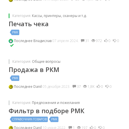
Категория:
Кассы, принтеры, сканеры и т.д.
Печать чека
РМК
Последнее
Владислав
07 апреля 2024.
31
972
0
0
Категория:
Общие вопросы
Продажа в РКМ
РМК
Последнее
Danil
05 декабря 2023.
37
1,8K
0
0
Категория:
Предложения и пожелания
Фильтр в подборе РМК
СПРАВОЧНИК-ТОВАРОВ
РМК
Последнее
Danil
10 июня 2022.
1
197
0
0