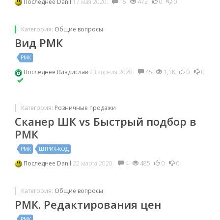
Последнее
Danil
17 мая 2020.
15
472
0
0
Категория:
Общие вопросы
Вид РМК
РМК
Последнее
Владислав
23 апреля 2020.
45
1,1K
0
0
Категория:
Розничные продажи
Сканер ШК vs Быстрый подбор в
РМК
РМК
ШТРИХ-КОД
Последнее
Danil
22 марта 2020.
4
485
0
0
Категория:
Общие вопросы
РМК. Редактирования цен
РМК