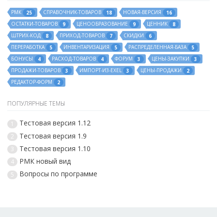
РМК
СПРАВОЧНИК-ТОВАРОВ
НОВАЯ-ВЕРСИЯ
25
18
16
ОСТАТКИ-ТОВАРОВ
ЦЕНООБРАЗОВАНИЕ
ЦЕННИК
9
9
8
ШТРИХ-КОД
ПРИХОД-ТОВАРОВ
СКИДКИ
8
7
6
ПЕРЕРАБОТКА
ИНВЕНТАРИЗАЦИЯ
РАСПРЕДЕЛЕННАЯ-БАЗА
5
5
5
БОНУСЫ
РАСХОД-ТОВАРОВ
ФОРУМ
ЦЕНЫ-ЗАКУПКИ
4
4
3
3
ПРОДАЖИ-ТОВАРОВ
ИМПОРТ-ИЗ-EXEL
ЦЕНЫ-ПРОДАЖИ
3
3
2
РЕДАКТОР-ФОРМ
2
ПОПУЛЯРНЫЕ ТЕМЫ
Тестовая версия 1.12
1
Тестовая версия 1.9
2
Тестовая версия 1.10
3
РМК новый вид
4
Вопросы по программе
5