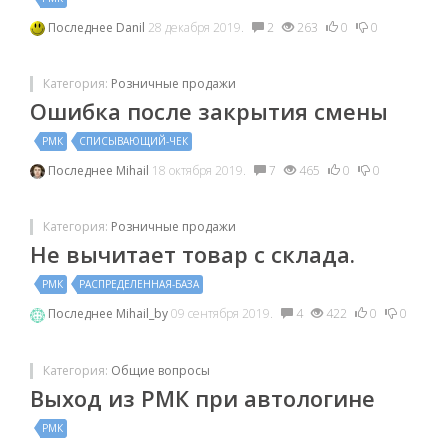
Последнее
Danil
28 декабря 2019.
2
263
0
0
Категория:
Розничные продажи
Ошибка после закрытия смены
РМК
СПИСЫВАЮЩИЙ-ЧЕК
Последнее
Mihail
18 октября 2019.
7
465
0
0
Категория:
Розничные продажи
Не вычитает товар с склада.
РМК
РАСПРЕДЕЛЕННАЯ-БАЗА
Последнее
Mihail_by
09 сентября 2019.
4
422
0
0
Категория:
Общие вопросы
Выход из РМК при автологине
РМК