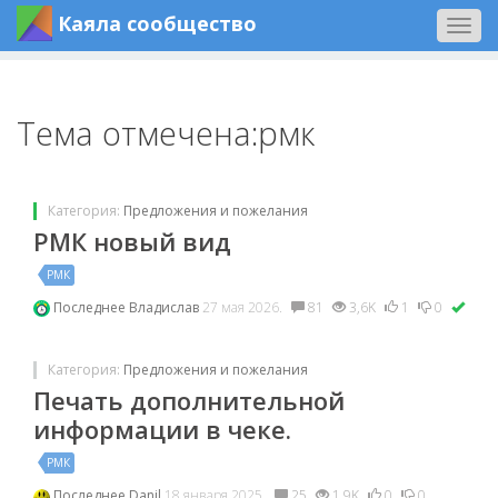
Каяла сообщество
Togg
navig
Тема отмечена:рмк
Категория:
Предложения и пожелания
РМК новый вид
РМК
Последнее
Владислав
27 мая 2026.
81
3,6K
1
0
Категория:
Предложения и пожелания
Печать дополнительной
информации в чеке.
РМК
Последнее
Danil
18 января 2025.
25
1,9K
0
0