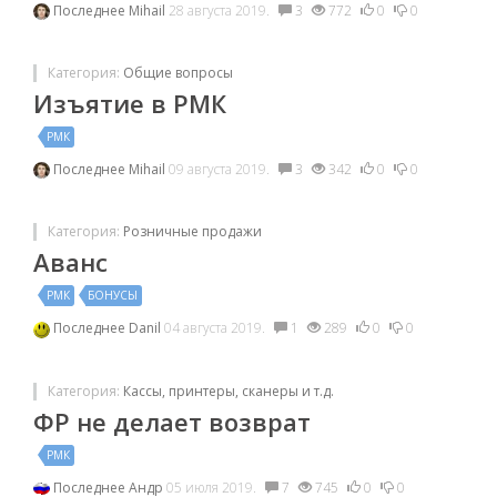
Последнее
Mihail
28 августа 2019.
3
772
0
0
Категория:
Общие вопросы
Изъятие в РМК
РМК
Последнее
Mihail
09 августа 2019.
3
342
0
0
Категория:
Розничные продажи
Аванс
РМК
БОНУСЫ
Последнее
Danil
04 августа 2019.
1
289
0
0
Категория:
Кассы, принтеры, сканеры и т.д.
ФР не делает возврат
РМК
Последнее
Андр
05 июля 2019.
7
745
0
0